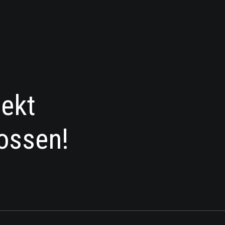
jekt
ossen!