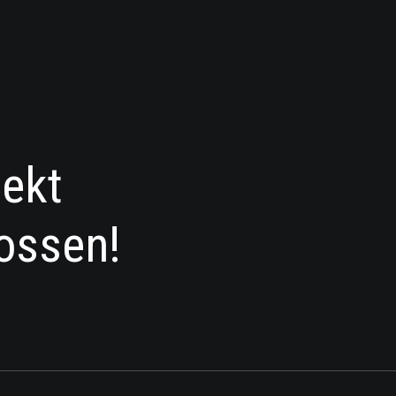
jekt
ossen!